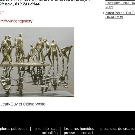
lptures publiques
|
le son de l'eau
|
les terres humides
|
processus de créatio
actualités
|
presse
|
contact